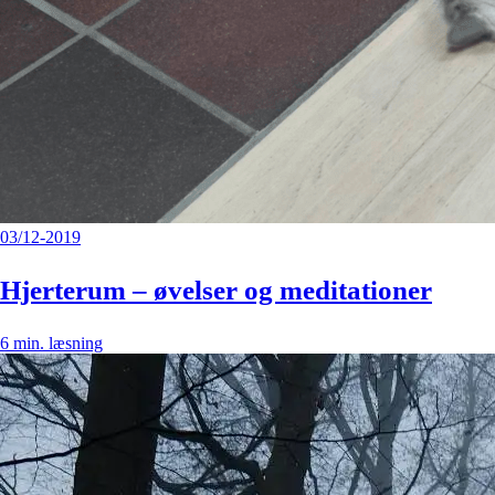
03/12-2019
Hjerterum – øvelser og meditationer
6
min. læsning