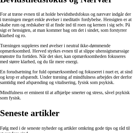
For at træne evnen til at holde bevidsthedsfokus og nærvær indgår der
i træningen meget enkle øvelser i meditativ fordybelse. Hensigten er at
skabe rum og redskaber til at finde ind til roen og kernen i sig selv. På
sigt er hensigten, at man kommer bag om det i sindet, som forstyrrer
klarhed og ro.
Træningen suppleres med øvelser i neutral ikke-dømmende
opmærksomhed. Herved styrkes evnen til at slippe uhensigtsmæssige
mønstre fra fortiden. Når det sker, kan opmærksomheden fokuseres
med større klarhed, og du får mere energi.
En forudsætning for fuld opmærksomhed og fokuseret i nuet er, at sind
og krop er afspændt. Under træning af mindfulness arbejdes der derfor
samtidig med afspænding og vitalisering, fysisk som psykisk.
Mindfulness er eminent til at afhjælpe smerter og stress, såvel psykisk
som fysisk.
Seneste artikler
Følg med i de seneste nyheder og artikler omkring gode tips og råd til