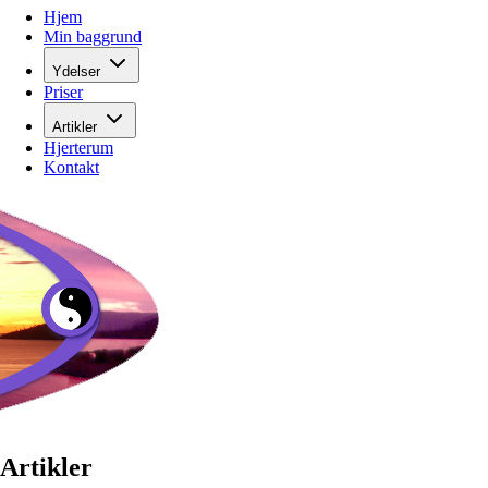
Hjem
Min baggrund
Ydelser
Priser
Artikler
Hjerterum
Kontakt
Artikler