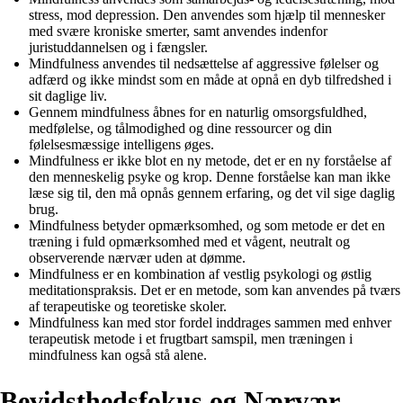
stress, mod depression. Den anvendes som hjælp til mennesker
med svære kroniske smerter, samt anvendes indenfor
juristuddannelsen og i fængsler.
Mindfulness anvendes til nedsættelse af aggressive følelser og
adfærd og ikke mindst som en måde at opnå en dyb tilfredshed i
sit daglige liv.
Gennem mindfulness åbnes for en naturlig omsorgsfuldhed,
medfølelse, og tålmodighed og dine ressourcer og din
følelsesmæssige intelligens øges.
Mindfulness er ikke blot en ny metode, det er en ny forståelse af
den menneskelig psyke og krop. Denne forståelse kan man ikke
læse sig til, den må opnås gennem erfaring, og det vil sige daglig
brug.
Mindfulness betyder opmærksomhed, og som metode er det en
træning i fuld opmærksomhed med et vågent, neutralt og
observerende nærvær uden at dømme.
Mindfulness er en kombination af vestlig psykologi og østlig
meditationspraksis. Det er en metode, som kan anvendes på tværs
af terapeutiske og teoretiske skoler.
Mindfulness kan med stor fordel inddrages sammen med enhver
terapeutisk metode i et frugtbart samspil, men træningen i
mindfulness kan også stå alene.
Bevidsthedsfokus og Nærvær