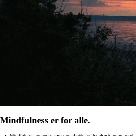
Mindfulness er for alle.
Mindfulness anvendes som samarbejds- og ledelsestræning, mod