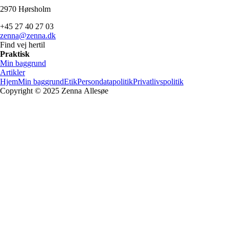
2970
Hørsholm
+45
27
40
27
03
zenna@zenna.dk
Find vej hertil
Praktisk
Min baggrund
Artikler
Hjem
Min baggrund
Etik
Persondatapolitik
Privatlivspolitik
Copyright © 2025 Zenna
Allesøe