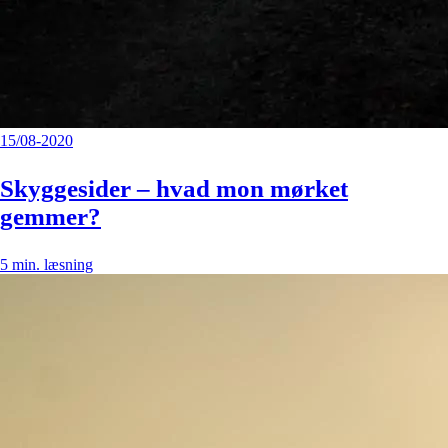
15/08-2020
Skyggesider – hvad mon mørket
gemmer?
5
min. læsning